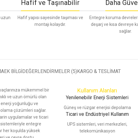
Hafif ve Taşınabilir
Daha Güve
e uzun
Hafif yapısı sayesinde taşıması ve
Entegre koruma devreleri i
montajı kolaydır.
deşarj ve kısa devreye 
sağlar.
MA
EK BILGI
DEĞERLENDIRMELER (5)
KARGO & TESLIMAT
Kullanım Alanları
iyaçlarınıza mükemmel bir
ıklı ve uzun ömürlü olan
Yenilenebilir Enerji Sistemleri
k enerji yoğunluğu ve
Güneş ve rüzgar enerjisi depolama
polama çözümleri sağlar.
Ticari ve Endüstriyel Kullanım
marin uygulamalar ve ticari
 sistemleriyle entegre
UPS sistemleri, veri merkezleri,
lar her koşulda yüksek
telekomünikasyon
eri ve çevre dostu