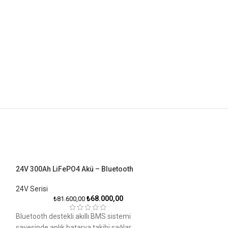
24V 300Ah LiFePO4 Akü – Bluetooth
24V 460Ah LiFePO
24V Serisi
24V Serisi
₺
68.000,00
₺
81.600,00
₺
141.00
Bluetooth destekli akıllı BMS sistemi
Bluetooth destekli
sayesinde anlık batarya takibi sağlar.
sayesinde anlık ba