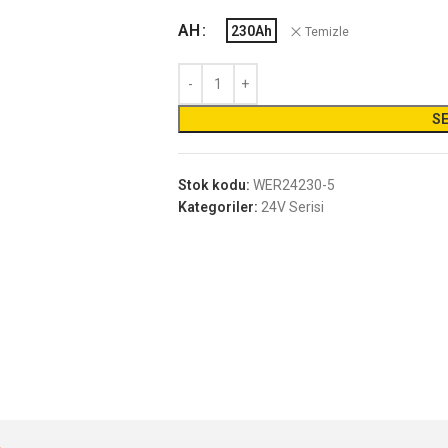
AH
230Ah
Temizle
SE
Stok kodu:
WER24230-5
Kategoriler:
24V Serisi