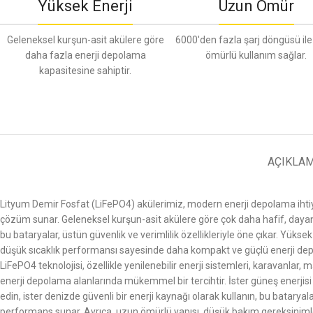
Yüksek Enerji
Uzun Ömür
Geleneksel kurşun-asit akülere göre
6000'den fazla şarj döngüsü il
daha fazla enerji depolama
ömürlü kullanım sağlar.
kapasitesine sahiptir.
AÇIKLA
Lityum Demir Fosfat (LiFePO4) akülerimiz, modern enerji depolama iht
çözüm sunar. Geleneksel kurşun-asit akülere göre çok daha hafif, dayan
bu bataryalar, üstün güvenlik ve verimlilik özellikleriyle öne çıkar. Yükse
düşük sıcaklık performansı sayesinde daha kompakt ve güçlü enerji de
LiFePO4 teknolojisi, özellikle yenilenebilir enerji sistemleri, karavanlar, 
enerji depolama alanlarında mükemmel bir tercihtir. İster güneş enerjisi
edin, ister denizde güvenli bir enerji kaynağı olarak kullanın, bu batarya
performans sunar. Ayrıca, uzun ömürlü yapısı, düşük bakım gereksiniml