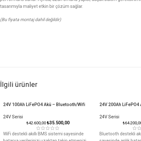
tasarımıyla maliyet etkin bir çözüm sağlar.
(Bu fiyata montaj dahil değildir)
İlgili ürünler
24V 100Ah LiFePO4 Akü – Bluetooth/Wifi
24V 200Ah LiFePO4 
24V Serisi
24V Serisi
₺
35.500,00
₺
42.600,00
₺
64.200,0
WiFi destekli akıllı BMS sistemi sayesinde
Bluetooth destekli ak
batarya verilerinizi uzaktan takip etmenizi
sayesinde anlık batar