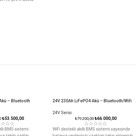
Akü – Bluetooth
24V 230Ah LiFePO4 Akü – Bluetooth/Wifi
24V Serisi
₺
53.500,00
₺
66.000,00
0
₺
79.200,00
ıllı BMS sistemi
WiFi destekli akıllı BMS sistemi sayesinde
ya takibi sağlar.
batarya verilerinizi uzaktan takip etmenizi