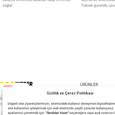
sağlar.
Yüksek güvenlik, uzun
Yüksek güvenlik, uzun ömür ve hızlı şarj
desteğiyle verimli ku
desteğiyle verimli kullanım sunar.
Bu Üründe
Tüm Bankalara Peşin
Tüm Bankalara Peşin Fiyatına 6 TAKSİT
İmkanı !
KARAVAN, 
İmkanı !
KARAVAN, MARİNE VE GÜNEŞ
ENERJİSİ SİSTEML
ENERJİSİ SİSTEMLERİNDE KULLANIMA
UYGUNDUR.
Ücretsiz danış
UYGUNDUR.
Ücretsiz danışmanlık için
0850
(244) 15 11
no
(244) 15 11
nolu telefon
numarasından 
numarasından iletişime
geçebilirsiniz.
geçebilirsiniz.
ÜRÜNLER
TR
Gizlilik ve Çerez Politikası
Yenilikçi Enerji Çözümleriyle Geleceğin Gücü
We-Charge
Sizsiniz! Gücünüzü WERER ile Yeniden
Power-Up
Değerli site ziyaretçilerimizin, sitemizdeki kullanıcı deneyimini kişiselleşti
Tanımlayın!
We-Port
site kullanımını iyileştirmek için web sitemizde çeşitli çerezler kullanıyoruz
MERKEZ OFİS: Çukurambar Mah. 1424
51.2V WPU
ayarlarınızı yönetmek için
“Tercihleri Yönet”
seçeneğine veya açık rızanıza t