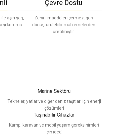
nli
Çevre Dostu
le aşırı şarj,
Zehirli maddeler içermez, geri
karşı koruma
dönüştürülebilir malzemelerden
üretilmiştir.
Marine Sektörü
Tekneler, yatlar ve diğer deniz taşıtları için enerji
çözümleri
Taşınabilir Cihazlar
Kamp, karavan ve mobil yaşam gereksinimleri
için ideal