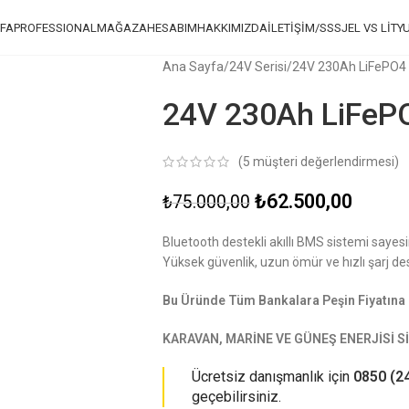
FA
PROFESSIONAL
MAĞAZA
HESABIM
HAKKIMIZDA
İLETİŞİM/SSS
JEL VS LİTY
Ana Sayfa
24V Serisi
24V 230Ah LiFePO4 
24V 230Ah LiFePO
(
5
müşteri değerlendirmesi)
₺
62.500,00
₺
75.000,00
Bluetooth destekli akıllı BMS sistemi sayesi
Yüksek güvenlik, uzun ömür ve hızlı şarj des
Bu Üründe Tüm Bankalara Peşin Fiyatına 
KARAVAN, MARİNE VE GÜNEŞ ENERJİSİ
Ücretsiz danışmanlık için
0850 (2
geçebilirsiniz.