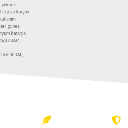
ı, yüksek
l akü ve kurşun
 kullanım
leri, güneş
lityum batarya
teği sunar.
, 24V 600Ah,