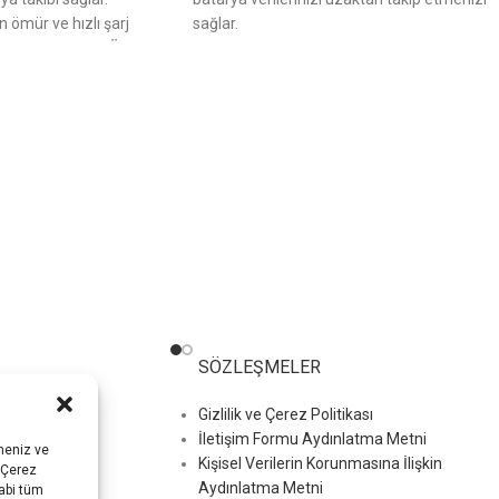
 ömür ve hızlı şarj
sağlar.
llanım sunar.
Bu Üründe
Yüksek güvenlik, uzun ömür ve hızlı şarj
 Fiyatına 6 TAKSİT
desteğiyle verimli kullanım sunar.
Bu Üründ
MARİNE VE GÜNEŞ
Tüm Bankalara Peşin Fiyatına 6 TAKSİT
ERİNDE KULLANIMA
İmkanı !
KARAVAN, MARİNE VE GÜNEŞ
ENERJİSİ SİSTEMLERİNDE KULLANIMA
manlık için
0850
UYGUNDUR.
lu telefon
Ücretsiz danışmanlık için
0850
iletişime
(244) 15 11
nolu telefon
numarasından iletişime
geçebilirsiniz.
SÖZLEŞMELER
Gizlilik ve Çerez Politikası
İletişim Formu Aydınlatma Metni
rmeniz ve
Kişisel Verilerin Korunmasına İlişkin
. Çerez
Aydınlatma Metni
abi tüm