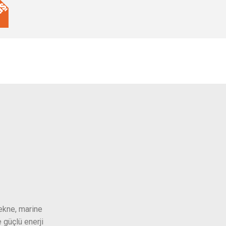
ekne, marine
 güçlü enerji