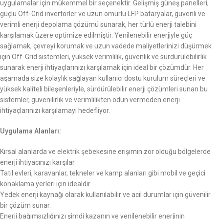
uygulamalar için mükemmel bir seçenektir. Gelişmiş güneş panelleri,
güçlü Off-Grid invertörler ve uzun ömürlü LFP bataryalar, güvenli ve
verimli enerji depolama çözümü sunarak, her türlü enerji talebini
karşılamak üzere optimize edilmiştir. Yenilenebilir enerjiyle güç
sağlamak, çevreyi korumak ve uzun vadede maliyetlerinizi düşürmek
için Off-Grid sistemleri, yüksek verimlilik, güvenlik ve sürdürülebilirlik
sunarak enerji ihtiyaçlarınızı karşılamak için ideal bir çözümdür. Her
aşamada size kolaylık sağlayan kullanıcı dostu kurulum süreçleri ve
yüksek kaliteli bileşenleriyle, sürdürülebilir enerji çözümleri sunan bu
sistemler, güvenilirlik ve verimlilikten ödün vermeden enerji
ihtiyaçlarınızı karşılamayı hedefliyor.
Uygulama Alanları:
Kırsal alanlarda ve elektrik şebekesine erişimin zor olduğu bölgelerde
enerji ihtiyacınızı karşılar.
Tatil evleri, karavanlar, tekneler ve kamp alanları gibi mobil ve geçici
konaklama yerleri için idealdir.
Yedek enerji kaynağı olarak kullanılabilir ve acil durumlar için güvenilir
bir çözüm sunar.
Enerji bağımsızlığınızı şimdi kazanın ve yenilenebilir enerjinin