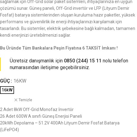
sağlamak için Off-Grid solar paket sistemleri, ihtiyaçlarınıza en uygun
çözümü sunar. Güneş paneli, Off-Grid invertör ve LFP (Lityum Demir
Fosfat) batarya sistemlerinden oluşan kuruluma hazır paketler, yüksek
performans ve güvenilirlik ile enerji ihtiyaçlarınızı karşılamak için
tasarlandı. Bu sistemler, elektrik şebekesine bağlı kalmadan, tamamen
kendi enerjinizi üretebilmenizi sağlar.
Bu Üründe Tüm Bankalara Peşin Fiyatına 6 TAKSİT İmkanı !
Ücretsiz danışmanlık için
0850 (244) 15 11
nolu telefon
numarasından iletişime geçebilirsiniz.
GÜÇ
16KW
16kW
Temizle
2 Adet 8kW Off-Grid Monofaz İnvertör
26 Adet 600W A sınıfı Güneş Enerjisi Paneli
20kWh Depolama – 51.2V 400Ah Lityum Demir Fosfat Batarya
(LiFePO4)