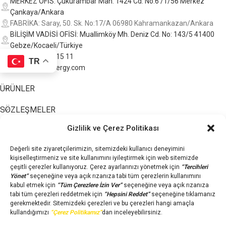
MERKEZ OFİS: Çukurambar Mah. 1424 Cd. No:6 /1/56 Merkez
batarya sistemlerinden oluşan
batarya sistemlerinden oluşan
Çankaya/Ankara
kuruluma hazır paketler, yüksek
kuruluma hazır paketler, yüksek
FABRİKA: Saray, 50. Sk. No:17/A 06980 Kahramankazan/Ankara
performans ve güvenilirlik ile enerji
performans ve güvenilirlik ile enerji
BİLİŞİM VADİSİ OFİSİ: Muallimköy Mh. Deniz Cd. No: 143/5 41400
ihtiyaçlarınızı karşılamak için
ihtiyaçlarınızı karşılamak için
Gebze/Kocaeli/Türkiye
tasarlandı. Bu sistemler, elektrik
tasarlandı. Bu sistemler, elektrik
+90 (850) 244 15 11
şebekesine bağlı kalmadan,
şebekesine bağlı kalmadan,
TR
tamamen kendi enerjinizi
tamamen kendi enerjinizi
info@wererenergy.com
üretebilmenizi sağlar.
üretebilmenizi sağlar.
ÜRÜNLER
Bu Üründe Tüm Bankalara Peşin
Bu Üründe Tüm Bankalara Peşin
Fiyatına 6 TAKSİT İmkanı !
Fiyatına 6 TAKSİT İmkanı !
SÖZLEŞMELER
Ücretsiz danışmanlık için
Ücretsiz danışmanlık için
0850 (244) 15 11
nolu
0850 (244) 15 11
nolu
Gizlilik ve Çerez Politikası
Eğitim Merkezi ve Blog
telefon numarasından
telefon numarasından
Hakkımızda
iletişime geçebilirsiniz.
iletişime geçebilirsiniz.
Değerli site ziyaretçilerimizin, sitemizdeki kullanıcı deneyimini
İletişim/SSS
kişiselleştirmeniz ve site kullanımını iyileştirmek için web sitemizde
Hesabım
çeşitli çerezler kullanıyoruz. Çerez ayarlarınızı yönetmek için
“Tercihleri
Yönet”
seçeneğine veya açık rızanıza tabi tüm çerezlerin kullanımını
kabul etmek için
“Tüm Çerezlere İzin Ver”
seçeneğine veya açık rızanıza
tabi tüm çerezleri reddetmek için
“Hepsini Reddet”
seçeneğine tıklamanız
gerekmektedir. Sitemizdeki çerezleri ve bu çerezleri hangi amaçla
kullandığımızı
“Çerez Politikamız”
dan inceleyebilirsiniz.