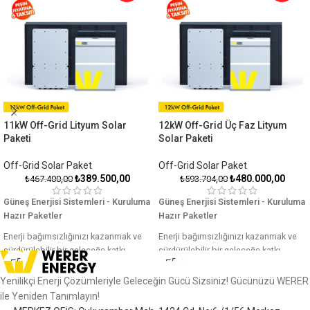
11kW Off-Grid Lityum Solar
12kW Off-Grid Üç Faz Lityum
Paketi
Solar Paketi
Off-Grid Solar Paket
Off-Grid Solar Paket
₺
389.500,00
₺
480.000,00
₺
467.400,00
₺
593.704,00
Güneş Enerjisi Sistemleri - Kuruluma
Güneş Enerjisi Sistemleri - Kuruluma
Hazır Paketler
Hazır Paketler
Enerji bağımsızlığınızı kazanmak ve
Enerji bağımsızlığınızı kazanmak ve
sürdürülebilir bir geleceğe katkı
sürdürülebilir bir geleceğe katkı
sağlamak için Off-Grid solar paket
sağlamak için Off-Grid solar paket
sistemleri, ihtiyaçlarınıza en uygun
sistemleri, ihtiyaçlarınıza en uygun
Yenilikçi Enerji Çözümleriyle Geleceğin Gücü Sizsiniz! Gücünüzü WERER
çözümü sunar. Güneş paneli, Off-Grid
çözümü sunar. Güneş paneli, Off-Grid
ile Yeniden Tanımlayın!
invertör ve LFP (Lityum Demir Fosfat)
invertör ve LFP (Lityum Demir Fosfat)