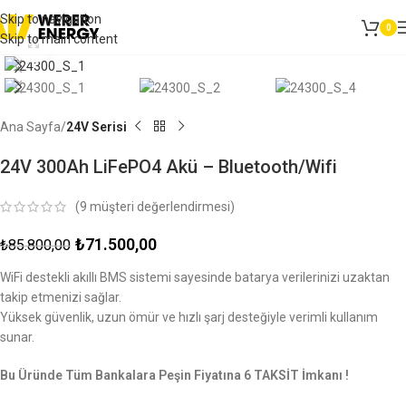
Skip to navigation
0
Skip to main content
Click to enlarge
Ana Sayfa
24V Serisi
24V 300Ah LiFePO4 Akü – Bluetooth/Wifi
(
9
müşteri değerlendirmesi)
₺
71.500,00
₺
85.800,00
WiFi destekli akıllı BMS sistemi sayesinde batarya verilerinizi uzaktan
takip etmenizi sağlar.
Yüksek güvenlik, uzun ömür ve hızlı şarj desteğiyle verimli kullanım
sunar.
Bu Üründe Tüm Bankalara Peşin Fiyatına 6 TAKSİT İmkanı !