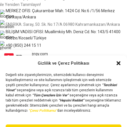
ile Yeniden Tanımlayın!
MERKEZ OFİS: Çukurambar Mah. 1424 Cd. No:6 /1/56 Merkez
Çankaya/Ankara
FABRİKA: Saray, 50. Sk. No:17/A 06980 Kahramankazan/Ankara
BİLİŞİM VADİSİ OFİSİ: Muallimköy Mh. Deniz Cd. No: 143/5 41400
Gebze/Kocaeli/Türkiye
+90 (850) 244 15 11
info@wererenergy.com
TR
Gizlilik ve Çerez Politikası
ÜRÜNLER
Değerli site ziyaretçilerimizin, sitemizdeki kullanıcı deneyimini
SÖZLEŞMELER
kişiselleştirmeniz ve site kullanımını iyileştirmek için web sitemizde
çeşitli çerezler kullanıyoruz. Çerez ayarlarınızı yönetmek için
“Tercihleri
Yönet”
seçeneğine veya açık rızanıza tabi tüm çerezlerin kullanımını
Eğitim Merkezi ve Blog
kabul etmek için
“Tüm Çerezlere İzin Ver”
seçeneğine veya açık rızanıza
Hakkımızda
tabi tüm çerezleri reddetmek için
“Hepsini Reddet”
seçeneğine tıklamanız
İletişim/SSS
gerekmektedir. Sitemizdeki çerezleri ve bu çerezleri hangi amaçla
Hesabım
kullandığımızı
“Çerez Politikamız”
dan inceleyebilirsiniz.