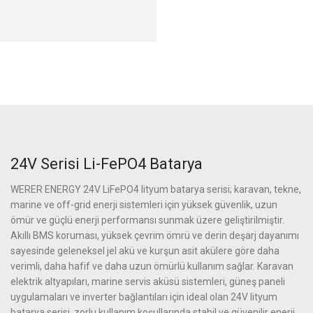
24V Serisi Li-FePO4 Batarya
WERER ENERGY 24V LiFePO4 lityum batarya serisi; karavan, tekne,
marine ve off-grid enerji sistemleri için yüksek güvenlik, uzun
ömür ve güçlü enerji performansı sunmak üzere geliştirilmiştir.
Akıllı BMS koruması, yüksek çevrim ömrü ve derin deşarj dayanımı
sayesinde geleneksel jel akü ve kurşun asit akülere göre daha
verimli, daha hafif ve daha uzun ömürlü kullanım sağlar. Karavan
elektrik altyapıları, marine servis aküsü sistemleri, güneş paneli
uygulamaları ve inverter bağlantıları için ideal olan 24V lityum
batarya serisi, zorlu kullanım koşullarında stabil ve güvenilir enerji