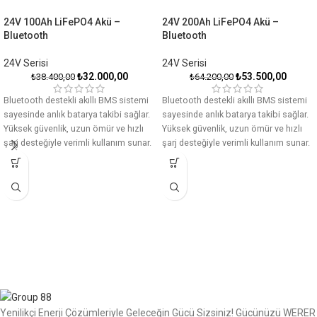
24V 100Ah LiFePO4 Akü –
24V 200Ah LiFePO4 Akü –
Bluetooth
Bluetooth
24V Serisi
24V Serisi
₺
32.000,00
₺
53.500,00
₺
38.400,00
₺
64.200,00
Bluetooth destekli akıllı BMS sistemi
Bluetooth destekli akıllı BMS sistemi
sayesinde anlık batarya takibi sağlar.
sayesinde anlık batarya takibi sağlar.
Yüksek güvenlik, uzun ömür ve hızlı
Yüksek güvenlik, uzun ömür ve hızlı
şarj desteğiyle verimli kullanım sunar.
şarj desteğiyle verimli kullanım sunar.
Bu Üründe Tüm Bankalara Peşin
Bu Üründe Tüm Bankalara Peşin
Fiyatına 6 TAKSİT İmkanı !
Fiyatına 6 TAKSİT İmkanı !
KARAVAN, MARİNE VE GÜNEŞ
KARAVAN, MARİNE VE GÜNEŞ
ENERJİSİ SİSTEMLERİNDE
ENERJİSİ SİSTEMLERİNDE
KULLANIMA UYGUNDUR.
KULLANIMA UYGUNDUR.
Ücretsiz danışmanlık için
Ücretsiz danışmanlık için
0850 (244) 15 11
nolu
0850 (244) 15 11
nolu
telefon numarasından
telefon numarasından
iletişime geçebilirsiniz.
iletişime geçebilirsiniz.
Yenilikçi Enerji Çözümleriyle Geleceğin Gücü Sizsiniz! Gücünüzü WERER